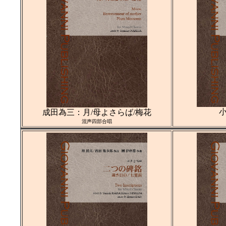
成田為三：月/母よさらば/梅花
混声四部合唱