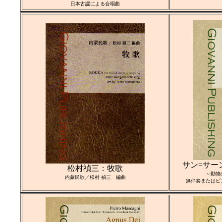
日本古謡による合唱曲
サン=サーンス：
松村禎三：牧歌
～動物
内蒙民歌／松村 禎三 編曲
無伴奏またはピ