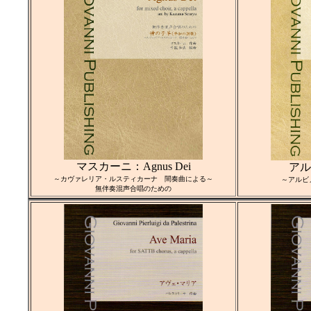
マスカーニ：Agnus Dei
アル
～カヴァレリア・ルスティカーナ 間奏曲による～
～アルビ
無伴奏混声合唱のための