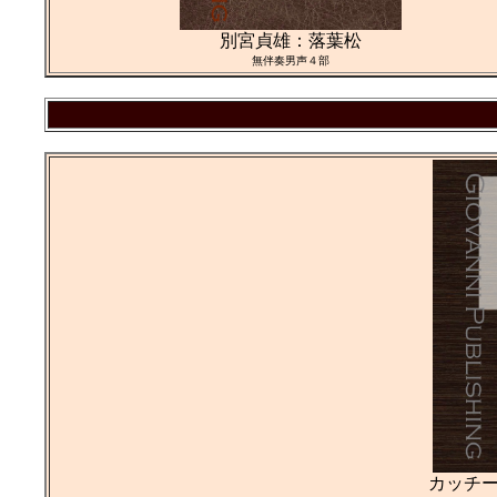
別宮貞雄：落葉松
無伴奏男声４部
カッチ