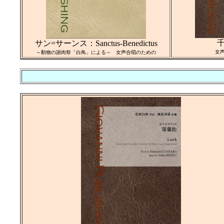
サン=サーンス：Sanctus-Benedictus
女
～動物の謝肉祭「白鳥」による～ 女声合唱のための