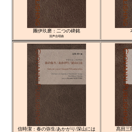
團伊玖磨：二つの碑銘
混声合唱曲
信時潔：春の弥生/あかがり/深山には
髙田三